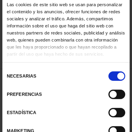
Las cookies de este sitio web se usan para personalizar
el contenido y los anuncios, ofrecer funciones de redes
sociales y analizar el tráfico. Además, compartimos
ORDENAR POR:
información sobre el uso que haga del sitio web con
nuestros partners de redes sociales, publicidad y análisis
web, quienes pueden combinarla con otra información
que les haya proporcionado o que hayan recopilado a
REFINAR
partir del uso que haya hecho de sus servicios.
Selección
NECESARIAS
de
1 Productos encontrados
consentimiento
PREFERENCIAS
ESTADÍSTICA
MARKETING