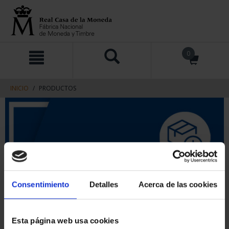
saltar
Saltar
0
al
al
contenido
men
de
navegacin
INICIO
PRODUCTOS
Consentimiento
Detalles
Acerca de las cookies
Esta página web usa cookies