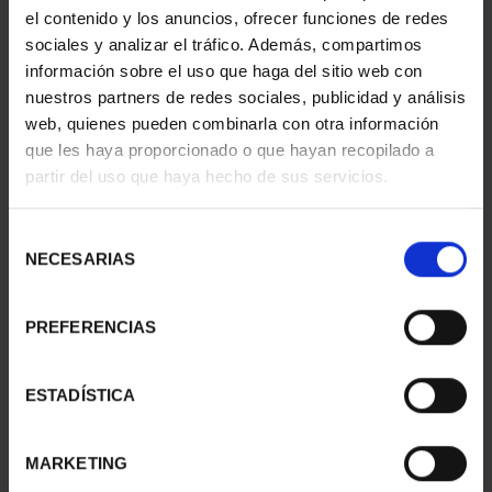
163,00 €
163,00 €
el contenido y los anuncios, ofrecer funciones de redes
sociales y analizar el tráfico. Además, compartimos
información sobre el uso que haga del sitio web con
nuestros partners de redes sociales, publicidad y análisis
web, quienes pueden combinarla con otra información
que les haya proporcionado o que hayan recopilado a
partir del uso que haya hecho de sus servicios.
Selección
NECESARIAS
de
consentimiento
PREFERENCIAS
PICASSO (2023) ONZA
PICASSO (2023) ONZA
"LA ESPERA (MARGOT)"
"JACQUELINE SENTADA"
ESTADÍSTICA
163,00 €
163,00 €
MARKETING