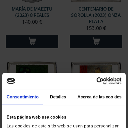
MARÍA DE MAEZTU
CENTENARIO DE
(2023) 8 REALES
SOROLLA (2023) ONZA
140,00 €
PLATA
153,00 €
Consentimiento
Detalles
Acerca de las cookies
Esta página web usa cookies
PICASSO (2023) ONZA
PICASSO (2023) ONZA
"MUJER EN AZUL"
"ARLEQUÍN (LEÓNIDE)"
Las cookies de este sitio web se usan para personalizar