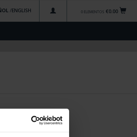
ÑOL
/
€0.00
0
ELEMENTOS