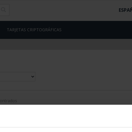
ESPA
TARJETAS CRIPTOGRÁFICAS
contrados