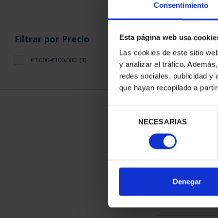
Consentimiento
Filtrar por Precio
Esta página web usa cookie
Las cookies de este sitio we
€1.000-€100.000
(1)
y analizar el tráfico. Ademá
275 ANIVERSA
redes sociales, publicidad y
MONEDA 8
que hayan recopilado a parti
4.280
Selección
NECESARIAS
de
consentimiento
ORDENAR POR:
Denegar