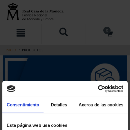
saltar
Saltar
0
al
al
contenido
men
de
navegacin
INICIO
PRODUCTOS
Consentimiento
Detalles
Acerca de las cookies
Esta página web usa cookies