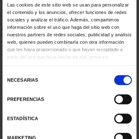
Las cookies de este sitio web se usan para personalizar
el contenido y los anuncios, ofrecer funciones de redes
sociales y analizar el tráfico. Además, compartimos
ORDENAR POR:
información sobre el uso que haga del sitio web con
nuestros partners de redes sociales, publicidad y análisis
web, quienes pueden combinarla con otra información
que les haya proporcionado o que hayan recopilado a
REFINAR
partir del uso que haya hecho de sus servicios.
Selección
NECESARIAS
de
1 Productos encontrados
consentimiento
PREFERENCIAS
ESTADÍSTICA
MARKETING