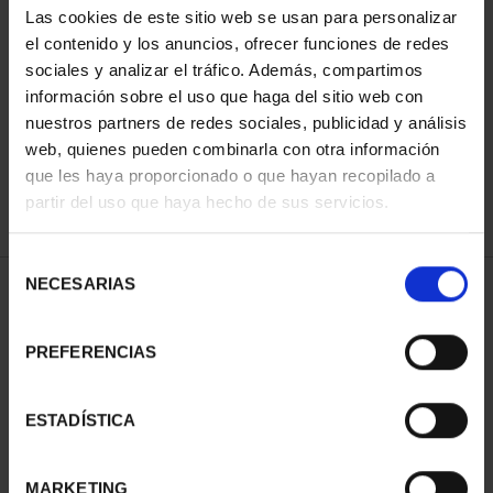
Las cookies de este sitio web se usan para personalizar
el contenido y los anuncios, ofrecer funciones de redes
sociales y analizar el tráfico. Además, compartimos
ORDENAR POR:
información sobre el uso que haga del sitio web con
nuestros partners de redes sociales, publicidad y análisis
web, quienes pueden combinarla con otra información
que les haya proporcionado o que hayan recopilado a
REFINAR
partir del uso que haya hecho de sus servicios.
Selección
NECESARIAS
de
1 Productos encontrados
consentimiento
PREFERENCIAS
ESTADÍSTICA
MARKETING