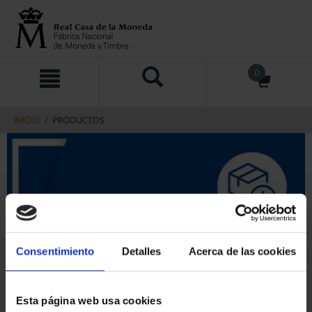
saltar
Saltar
0
al
al
contenido
men
de
navegacin
INICIO
PRODUCTOS
Consentimiento
Detalles
Acerca de las cookies
Esta página web usa cookies