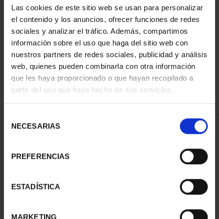
Las cookies de este sitio web se usan para personalizar
el contenido y los anuncios, ofrecer funciones de redes
sociales y analizar el tráfico. Además, compartimos
ORDENAR POR:
información sobre el uso que haga del sitio web con
nuestros partners de redes sociales, publicidad y análisis
web, quienes pueden combinarla con otra información
que les haya proporcionado o que hayan recopilado a
REFINAR
partir del uso que haya hecho de sus servicios.
Selección
NECESARIAS
de
1 Productos encontrados
consentimiento
PREFERENCIAS
ESTADÍSTICA
MARKETING