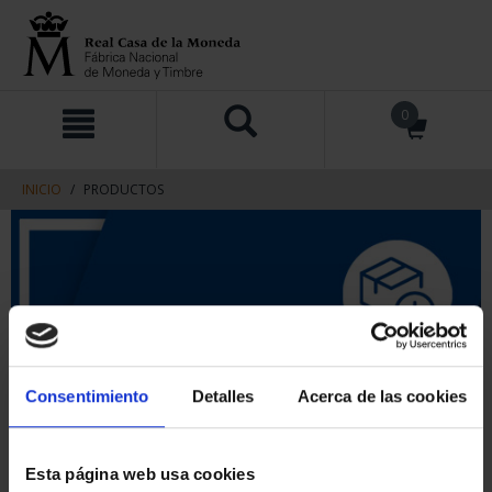
saltar
Saltar
0
al
al
contenido
men
de
navegacin
INICIO
PRODUCTOS
Consentimiento
Detalles
Acerca de las cookies
Esta página web usa cookies