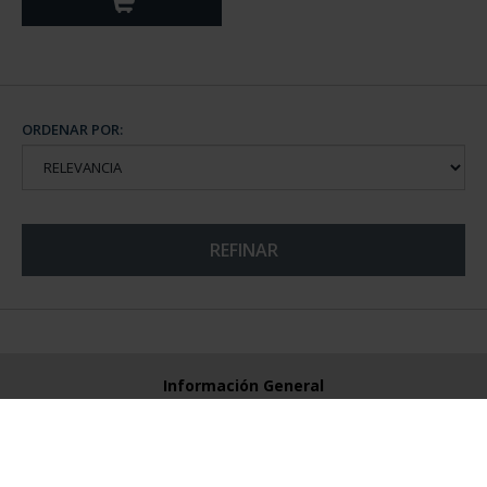
ORDENAR POR:
REFINAR
Información General
Contacto
Preguntas Frequentes (FAQs)
Aviso Legal