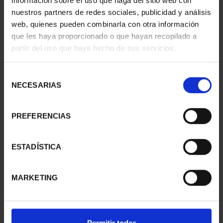
información sobre el uso que haga del sitio web con
nuestros partners de redes sociales, publicidad y análisis
web, quienes pueden combinarla con otra información
que les haya proporcionado o que hayan recopilado a
CIUDADES PATRIMONIO
CIUDADES PATRIMONIO
partir del uso que haya hecho de sus servicios.
- CÁCERES
- ALCALÁ DE HENARES
73,00 €
73,00 €
Selección
NECESARIAS
de
consentimiento
PREFERENCIAS
ESTADÍSTICA
MARKETING
CIUDADES PATRIMONIO
CIUDADES PATRIMONIO
Permitir todas