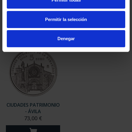
- CÓRDOBA
- BAEZA
73,00 €
73,00 €
Permitir la selección
Denegar
CIUDADES PATRIMONIO
- ÁVILA
73,00 €