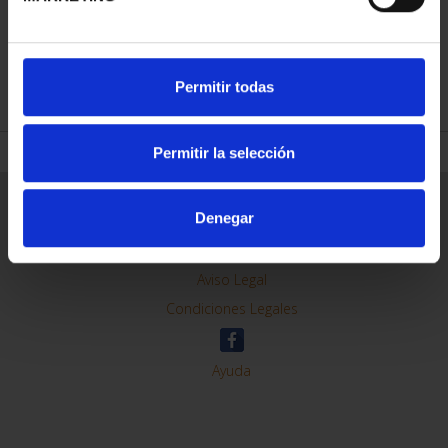
REFINAR
Permitir todas
Permitir la selección
Información General
Denegar
Contacto
Preguntas Frequentes (FAQs)
Aviso Legal
Condiciones Legales
Ayuda