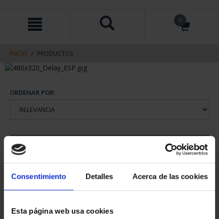
saltar
Saltar
0
al
al
contenido
men
de
navegacin
INICIO
PRODUCTOS
ORDENAR POR:
REFINAR
Consentimiento
Detalles
Acerca de las cookies
1 Productos encontrados
Esta página web usa cookies