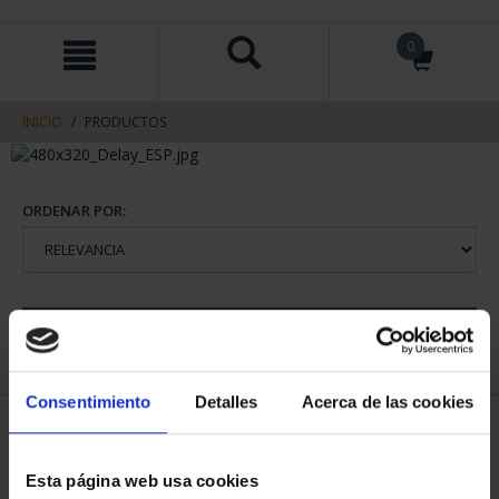
saltar
Saltar
0
al
al
contenido
men
de
navegacin
INICIO
PRODUCTOS
ORDENAR POR:
REFINAR
Consentimiento
Detalles
Acerca de las cookies
1 Productos encontrados
Esta página web usa cookies