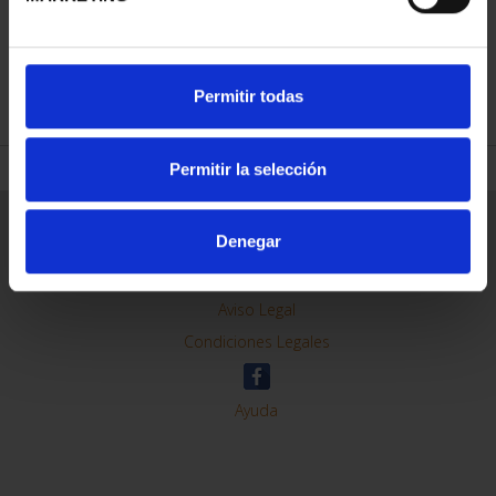
REFINAR
Permitir todas
Permitir la selección
Información General
Denegar
Contacto
Preguntas Frequentes (FAQs)
Aviso Legal
Condiciones Legales
Ayuda