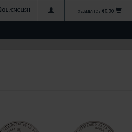
ÑOL
/
€0.00
0
ELEMENTOS