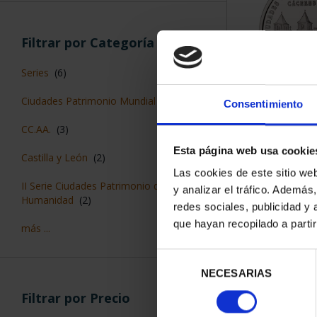
Filtrar por Categoría
Series
(6)
Ciudades Patrimonio Mundial
(6)
Consentimiento
CIUDADES P
CÁC
CC.AA.
(3)
73,
Esta página web usa cookie
Castilla y León
(2)
Las cookies de este sitio we
II Serie Ciudades Patrimonio de la
y analizar el tráfico. Ademá
Humanidad
(2)
redes sociales, publicidad y
que hayan recopilado a parti
más ...
Selección
NECESARIAS
de
consentimiento
Filtrar por Precio