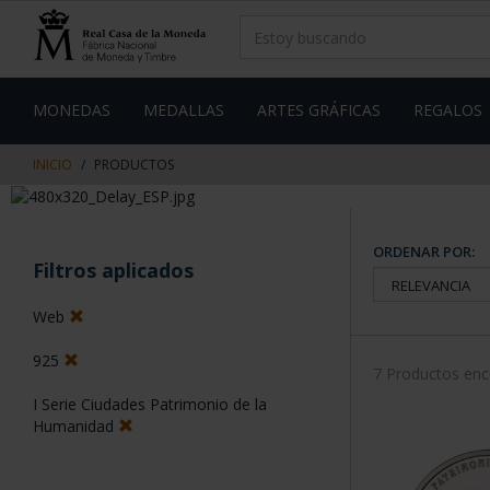
saltar
Saltar
al
al
contenido
men
de
navegacin
MONEDAS
MEDALLAS
ARTES GRÁFICAS
REGALOS
INICIO
PRODUCTOS
ORDENAR POR:
Filtros aplicados
Web
925
7 Productos en
I Serie Ciudades Patrimonio de la
Humanidad