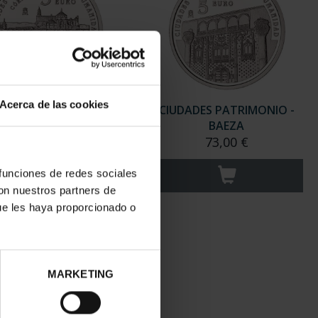
Acerca de las cookies
DADES PATRIMONIO -
CIUDADES PATRIMONIO -
CÓRDOBA
BAEZA
73,00 €
73,00 €
 funciones de redes sociales
con nuestros partners de
ue les haya proporcionado o
MARKETING