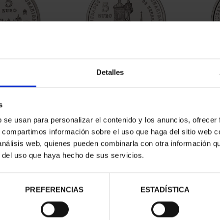
Detalles
ATRIMONIO -
CIUDADES PATRIMONIO -
CIU
ERES
ALCALÁ DE HENARES
00 €
73,00 €
s
b se usan para personalizar el contenido y los anuncios, ofrecer
s, compartimos información sobre el uso que haga del sitio web 
 análisis web, quienes pueden combinarla con otra información q
r del uso que haya hecho de sus servicios.
PREFERENCIAS
ESTADÍSTICA