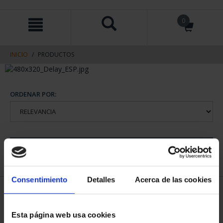
saltar
Saltar
0
al
al
contenido
men
de
navegacin
INICIO
PRODUCTOS
ORDENAR POR:
REFINAR
Consentimiento
Detalles
Acerca de las cookies
1 Productos encontrados
Esta página web usa cookies