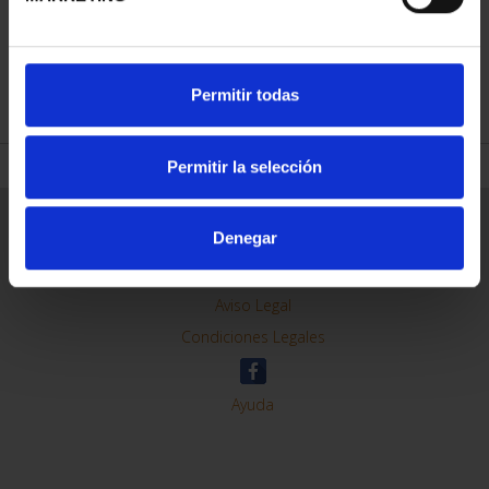
REFINAR
Permitir todas
Permitir la selección
Información General
Denegar
Contacto
Preguntas Frequentes (FAQs)
Aviso Legal
Condiciones Legales
Ayuda