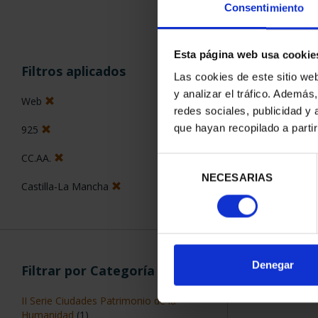
Consentimiento
Esta página web usa cookie
ORDENAR POR:
Filtros aplicados
Las cookies de este sitio we
y analizar el tráfico. Ademá
Web
redes sociales, publicidad y
que hayan recopilado a parti
925
2 Productos en
CC.AA.
Selección
NECESARIAS
de
Castilla-La Mancha
consentimiento
Denegar
Filtrar por Categoría
II Serie Ciudades Patrimonio de la
Humanidad
(1)