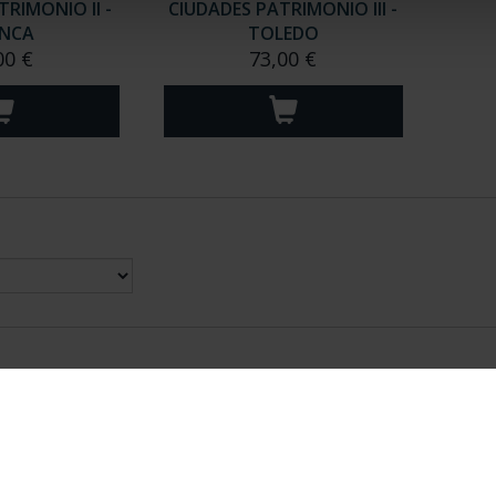
RIMONIO II -
CIUDADES PATRIMONIO III -
NCA
TOLEDO
00 €
73,00 €
nes Legales
|
|
Ayuda
|