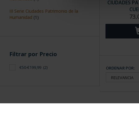
CIUDADES PAT
CUE
III Serie Ciudades Patrimonio de la
73,
Humanidad
(1)
Filtrar por Precio
€50-€199,99
(2)
ORDENAR POR:
Información General
Contacto
|
Preguntas Frequentes (FAQs)
|
Aviso Legal
|
Condicio