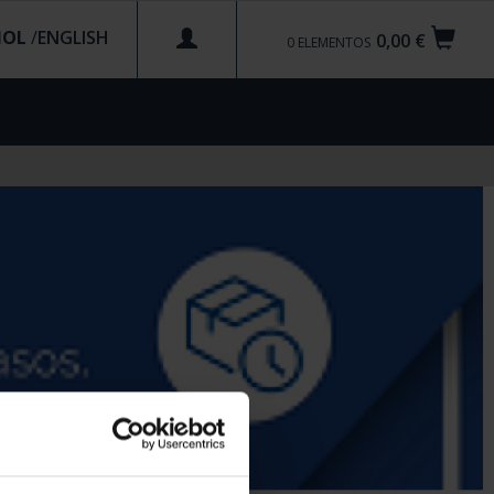
ÑOL
/
0,00 €
0
ELEMENTOS