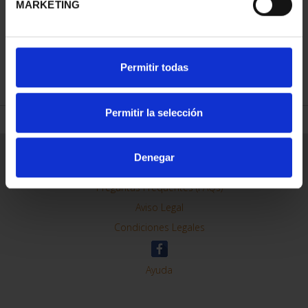
MARKETING
REFINAR
Permitir todas
Permitir la selección
Información General
Denegar
Contacto
Preguntas Frequentes (FAQs)
Aviso Legal
Condiciones Legales
Ayuda