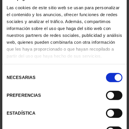
Las cookies de este sitio web se usan para personalizar
el contenido y los anuncios, ofrecer funciones de redes
sociales y analizar el tráfico. Además, compartimos
información sobre el uso que haga del sitio web con
nuestros partners de redes sociales, publicidad y análisis
web, quienes pueden combinarla con otra información
que les haya proporcionado o que hayan recopilado a
partir del uso que haya hecho de sus servicios.
PATRIMONIO
PATRIMONIO
NACIONAL I - EL
NACIONAL II - PALACIO
ESCORIAL
REAL DE...
Selección
73,00 €
73,00 €
NECESARIAS
de
consentimiento
PREFERENCIAS
ESTADÍSTICA
ORDENAR POR: