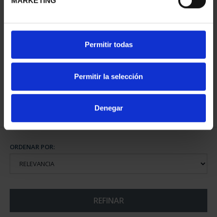
MARKETING
SUSCRIPCIÓN CIUDADES
Permitir todas
PATRIMONIO DE LA
HU...
1.095,00 €
Permitir la selección
Sólo para usuarios
registrados
Denegar
ORDENAR POR:
REFINAR