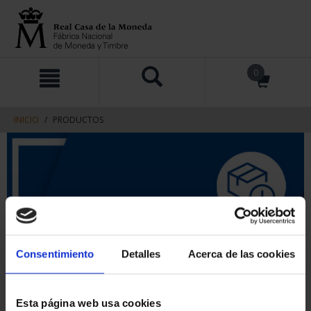
saltar
Saltar
0
al
al
contenido
men
de
navegacin
INICIO
PRODUCTOS
Consentimiento
Detalles
Acerca de las cookies
Esta página web usa cookies