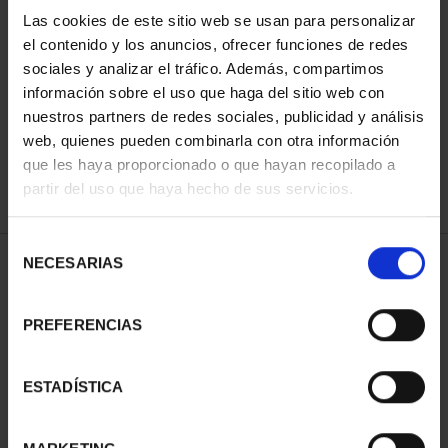
Las cookies de este sitio web se usan para personalizar
el contenido y los anuncios, ofrecer funciones de redes
ORDENAR POR:
sociales y analizar el tráfico. Además, compartimos
información sobre el uso que haga del sitio web con
nuestros partners de redes sociales, publicidad y análisis
web, quienes pueden combinarla con otra información
que les haya proporcionado o que hayan recopilado a
REFINAR
partir del uso que haya hecho de sus servicios.
Selección
NECESARIAS
de
1 Productos encontrados
consentimiento
PREFERENCIAS
ESTADÍSTICA