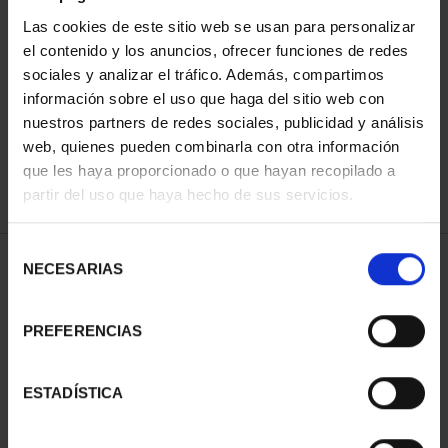
Las cookies de este sitio web se usan para personalizar
el contenido y los anuncios, ofrecer funciones de redes
ORDENAR POR:
sociales y analizar el tráfico. Además, compartimos
información sobre el uso que haga del sitio web con
nuestros partners de redes sociales, publicidad y análisis
web, quienes pueden combinarla con otra información
que les haya proporcionado o que hayan recopilado a
REFINAR
partir del uso que haya hecho de sus servicios.
Selección
1 Productos encontrados
NECESARIAS
de
consentimiento
PREFERENCIAS
ESTADÍSTICA