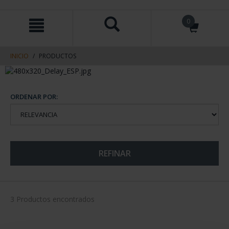
saltar
Saltar
0
al
al
contenido
men
de
navegacin
INICIO
PRODUCTOS
ORDENAR POR:
REFINAR
3 Productos encontrados