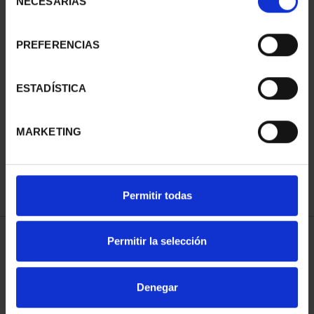
NECESARIAS
de
consentimiento
PREFERENCIAS
ESTADÍSTICA
PROCLAMACIÓN FELIPE
VI (2024) CINCUENTÍN
610,00 €
MARKETING
Permitir todas
Permitir la selección
ORDENAR POR:
Denegar