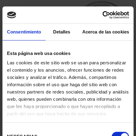
Consentimiento
Detalles
Acerca de las cookies
Esta página web usa cookies
CARTERITA MONEDA 40
PROCLAMACIÓN FELIPE
Las cookies de este sitio web se usan para personalizar
EUR 2024 X
VI (2024) 8 REALES
el contenido y los anuncios, ofrecer funciones de redes
PROCLAMAC...
140,00 €
sociales y analizar el tráfico. Además, compartimos
64,00 €
información sobre el uso que haga del sitio web con
nuestros partners de redes sociales, publicidad y análisis
web, quienes pueden combinarla con otra información
que les haya proporcionado o que hayan recopilado a
partir del uso que haya hecho de sus servicios.
Selección