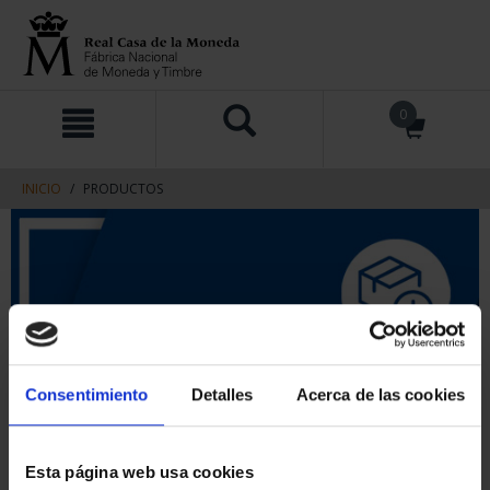
saltar
Saltar
0
al
al
contenido
men
de
navegacin
INICIO
PRODUCTOS
Consentimiento
Detalles
Acerca de las cookies
Esta página web usa cookies