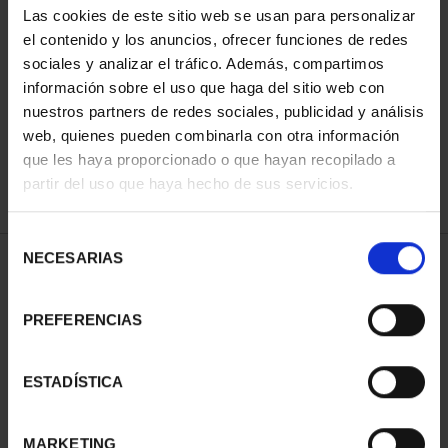
Las cookies de este sitio web se usan para personalizar
el contenido y los anuncios, ofrecer funciones de redes
sociales y analizar el tráfico. Además, compartimos
ORDENAR POR:
información sobre el uso que haga del sitio web con
nuestros partners de redes sociales, publicidad y análisis
web, quienes pueden combinarla con otra información
que les haya proporcionado o que hayan recopilado a
REFINAR
partir del uso que haya hecho de sus servicios.
Selección
NECESARIAS
de
1 Productos encontrados
consentimiento
PREFERENCIAS
ESTADÍSTICA
MARKETING