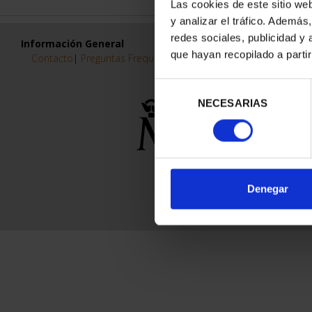
Las cookies de este sitio we
y analizar el tráfico. Ademá
redes sociales, publicidad y
Información General
que hayan recopilado a parti
Contacto
|
Preguntas Frequentes (FAQs)
|
Aviso Legal
|
Condicio
Selección
NECESARIAS
de
consentimiento
Denegar