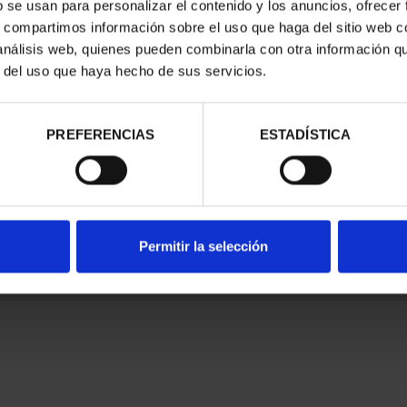
b se usan para personalizar el contenido y los anuncios, ofrecer
s, compartimos información sobre el uso que haga del sitio web 
 análisis web, quienes pueden combinarla con otra información q
r del uso que haya hecho de sus servicios.
nes Legales
|
|
Ayuda
|
PREFERENCIAS
ESTADÍSTICA
Permitir la selección