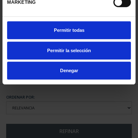
MARKETING
PICASSO (2023) ONZA
Permitir todas
"CABEZA DE MUJER
LLO...
163,00 €
Permitir la selección
Denegar
ORDENAR POR:
REFINAR