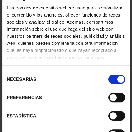
Las cookies de este sitio web se usan para personalizar
el contenido y los anuncios, ofrecer funciones de redes
ORDENAR POR:
sociales y analizar el tráfico. Además, compartimos
información sobre el uso que haga del sitio web con
nuestros partners de redes sociales, publicidad y análisis
web, quienes pueden combinarla con otra información
que les haya proporcionado o que hayan recopilado a
REFINAR
partir del uso que haya hecho de sus servicios.
Selección
1 Productos encontrados
NECESARIAS
de
consentimiento
PREFERENCIAS
ESTADÍSTICA