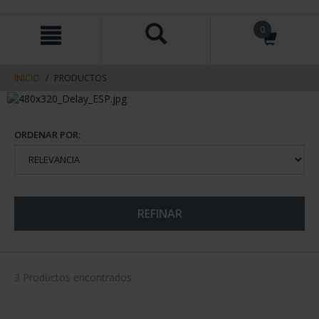
saltar
Saltar
0
al
al
contenido
men
de
navegacin
INICIO
PRODUCTOS
ORDENAR POR:
REFINAR
3 Productos encontrados