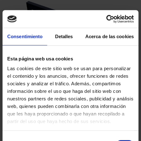
Consentimiento
Detalles
Acerca de las cookies
Esta página web usa cookies
XIII SERIE
AÑO GAUDÍ -
Las cookies de este sitio web se usan para personalizar
IBEROAMERICANA
COLECCIÓN MONEDAS
el contenido y los anuncios, ofrecer funciones de redes
"CAPITALES"
PLATA
sociales y analizar el tráfico. Además, compartimos
595,00 €
420,00 €
información sobre el uso que haga del sitio web con
nuestros partners de redes sociales, publicidad y análisis
web, quienes pueden combinarla con otra información
que les haya proporcionado o que hayan recopilado a
partir del uso que haya hecho de sus servicios.
Selección