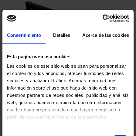
Consentimiento
Detalles
Acerca de las cookies
Esta página web usa cookies
XIII SERIE
425 ANIV. DE VELÁQUEZ
Las cookies de este sitio web se usan para personalizar
IBEROAMERICANA
(2024) COL. COMP.
el contenido y los anuncios, ofrecer funciones de redes
"CAPITALES"
5.349,00 €
sociales y analizar el tráfico. Además, compartimos
595,00 €
información sobre el uso que haga del sitio web con
nuestros partners de redes sociales, publicidad y análisis
web, quienes pueden combinarla con otra información
que les haya proporcionado o que hayan recopilado a
partir del uso que haya hecho de sus servicios.
Selección