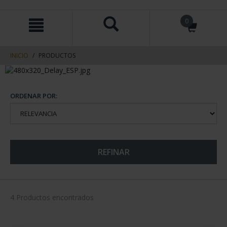
saltar
Saltar
0
al
al
contenido
men
de
navegacin
INICIO
PRODUCTOS
ORDENAR POR:
REFINAR
4 Productos encontrados