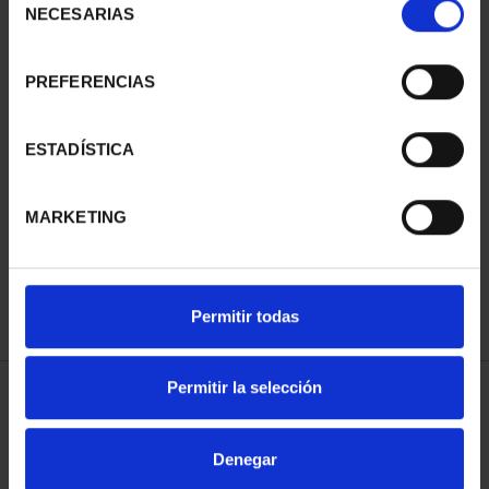
NECESARIAS
de
consentimiento
PREFERENCIAS
425 ANIV. DE
PROCLAMACIÓN FELIPE
ESTADÍSTICA
VELÁZQUEZ (2024) COL.
VI (2024) COLECCIÓN
PLATA
3.080,00 €
MARKETING
1.069,00 €
Permitir todas
Permitir la selección
ORDENAR POR:
Denegar