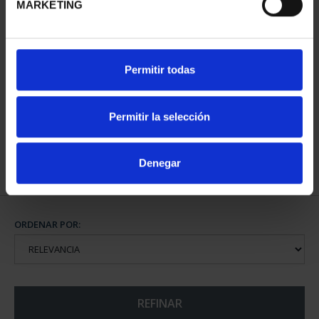
MARKETING
XIII SERIE
XIII SERIE
Permitir todas
IBEROAMERICANA -
IBEROAMERICANA
MONEDA ESPA...
"CAPITALES"
73,00 €
595,00 €
Permitir la selección
Denegar
ORDENAR POR:
REFINAR