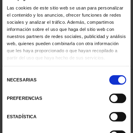
Las cookies de este sitio web se usan para personalizar
el contenido y los anuncios, ofrecer funciones de redes
ORDENAR POR:
sociales y analizar el tráfico. Además, compartimos
información sobre el uso que haga del sitio web con
nuestros partners de redes sociales, publicidad y análisis
web, quienes pueden combinarla con otra información
que les haya proporcionado o que hayan recopilado a
REFINAR
partir del uso que haya hecho de sus servicios.
Selección
2 Productos encontrados
NECESARIAS
de
consentimiento
PREFERENCIAS
ESTADÍSTICA