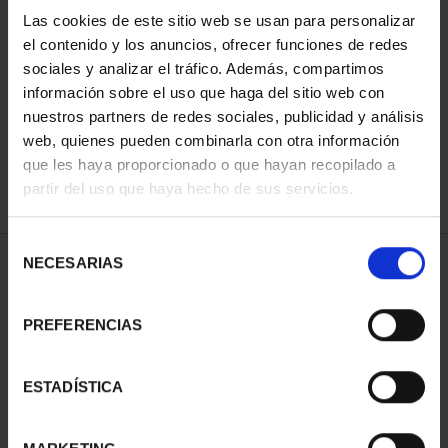
Las cookies de este sitio web se usan para personalizar
el contenido y los anuncios, ofrecer funciones de redes
ORDENAR POR:
sociales y analizar el tráfico. Además, compartimos
información sobre el uso que haga del sitio web con
nuestros partners de redes sociales, publicidad y análisis
web, quienes pueden combinarla con otra información
que les haya proporcionado o que hayan recopilado a
REFINAR
partir del uso que haya hecho de sus servicios.
Selección
NECESARIAS
de
1 Productos encontrados
consentimiento
PREFERENCIAS
ESTADÍSTICA