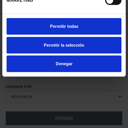
MARKETING
SUSCRIPCIÓN CIUDADES
Permitir todas
PATRIMONIO DE LA
HU...
1.095,00 €
Permitir la selección
Sólo para usuarios
registrados
Denegar
ORDENAR POR:
REFINAR