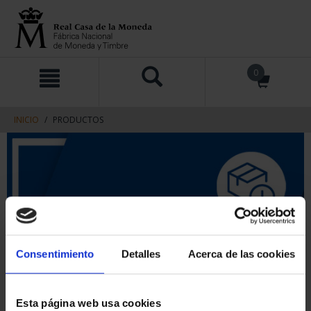
saltar
Saltar
0
al
al
contenido
men
de
navegacin
INICIO
PRODUCTOS
Consentimiento
Detalles
Acerca de las cookies
Esta página web usa cookies