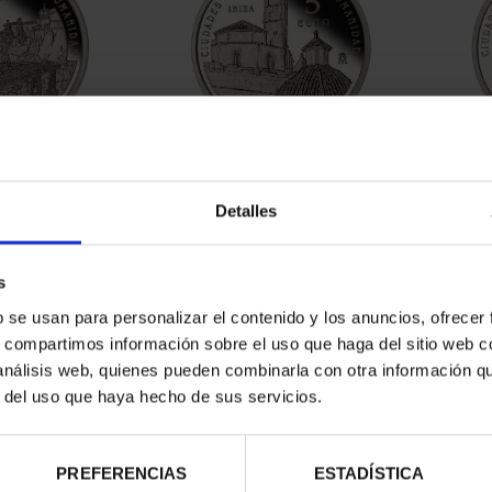
RIMONIO II -
CIUDADES PATRIMONIO II-
CIUD
NCA
IBIZA
Detalles
00 €
73,00 €
s
b se usan para personalizar el contenido y los anuncios, ofrecer
s, compartimos información sobre el uso que haga del sitio web 
 análisis web, quienes pueden combinarla con otra información q
r del uso que haya hecho de sus servicios.
PREFERENCIAS
ESTADÍSTICA