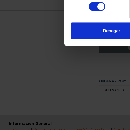
consentimiento
CIUDADES PA
SALA
Denegar
73,
ORDENAR POR:
Información General
Contacto
|
Preguntas Frequentes (FAQs)
|
Aviso Legal
|
Condicio