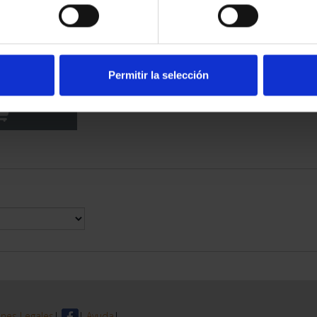
TRIMONIO II -
MANCA
Permitir la selección
00 €
nes Legales
|
|
Ayuda
|