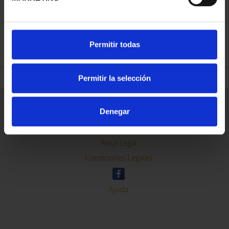
REFINAR
Permitir todas
Permitir la selección
Información General
Denegar
Contacto
Preguntas Frequentes (FAQs)
Aviso Legal
Condiciones Legales
Ayuda