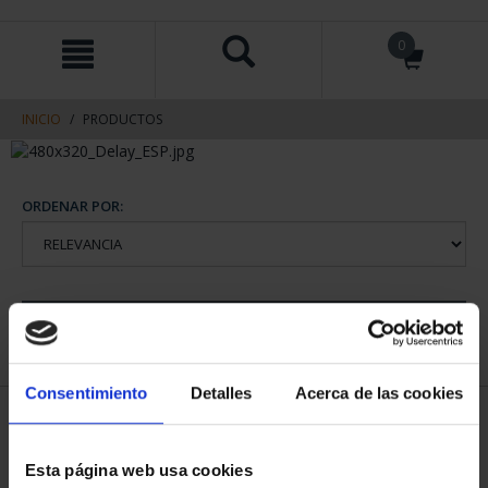
saltar
Saltar
0
al
al
contenido
men
de
navegacin
INICIO
PRODUCTOS
ORDENAR POR:
REFINAR
Consentimiento
Detalles
Acerca de las cookies
1 Productos encontrados
Esta página web usa cookies