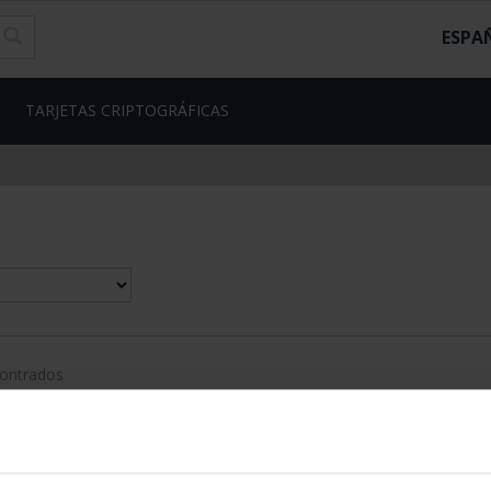
ESPA
TARJETAS CRIPTOGRÁFICAS
contrados