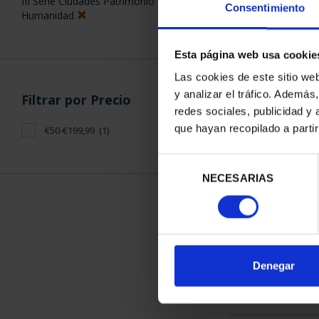
III Serie Ciudades Patrimonio de la
Consentimiento
Humanidad
Esta página web usa cookie
Las cookies de este sitio we
y analizar el tráfico. Ademá
Filtrar por Precio
CIUDADES PAT
redes sociales, publicidad y
TARR
que hayan recopilado a parti
€50-€199,99
(1)
73,
Selección
NECESARIAS
de
consentimiento
ORDENAR POR:
Denegar