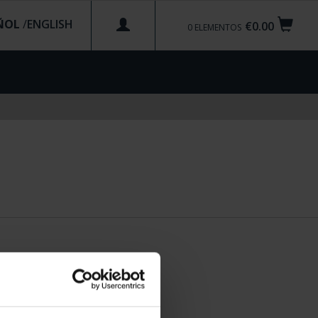
ÑOL
/
€0.00
0
ELEMENTOS