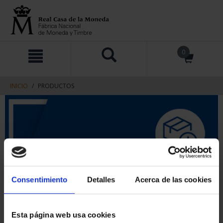
saltar
Saltar
0
al
al
contenido
men
de
navegacin
INICIO
PRODUCTOS
Consentimiento
Detalles
Acerca de las cookies
Esta página web usa cookies