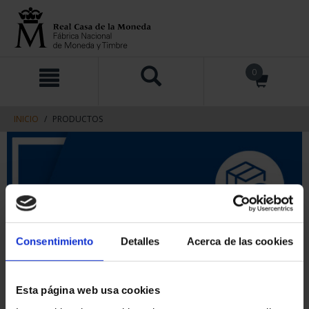
saltar
Saltar
0
al
al
contenido
men
de
navegacin
INICIO
PRODUCTOS
Consentimiento
Detalles
Acerca de las cookies
Esta página web usa cookies