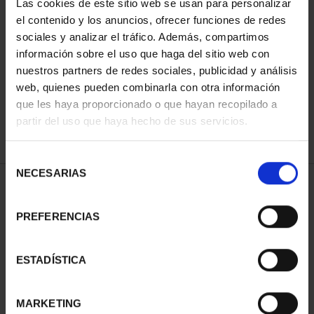
Las cookies de este sitio web se usan para personalizar
el contenido y los anuncios, ofrecer funciones de redes
sociales y analizar el tráfico. Además, compartimos
ORDENAR POR:
información sobre el uso que haga del sitio web con
nuestros partners de redes sociales, publicidad y análisis
web, quienes pueden combinarla con otra información
que les haya proporcionado o que hayan recopilado a
partir del uso que haya hecho de sus servicios.
REFINAR
Selección
NECESARIAS
de
1 Productos encontrados
consentimiento
PREFERENCIAS
ESTADÍSTICA
MARKETING