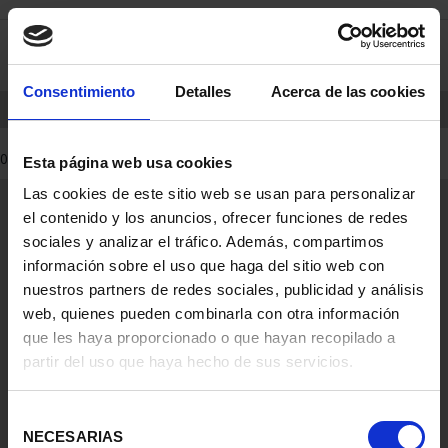
saltar
Saltar
0
al
al
contenido
men
de
Consentimiento
Detalles
Acerca de las cookies
navegacin
INICIO
PRODUCTOS
0 Productos encontrados
Esta página web usa cookies
Las cookies de este sitio web se usan para personalizar
Información General
el contenido y los anuncios, ofrecer funciones de redes
Contacto
sociales y analizar el tráfico. Además, compartimos
Preguntas Frequentes (FAQs)
información sobre el uso que haga del sitio web con
Aviso Legal
nuestros partners de redes sociales, publicidad y análisis
web, quienes pueden combinarla con otra información
Condiciones Legales
que les haya proporcionado o que hayan recopilado a
partir del uso que haya hecho de sus servicios.
Ayuda
Selección
NECESARIAS
de