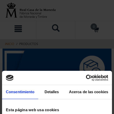
saltar
Saltar
0
al
al
contenido
men
de
navegacin
INICIO
PRODUCTOS
Consentimiento
Detalles
Acerca de las cookies
Esta página web usa cookies