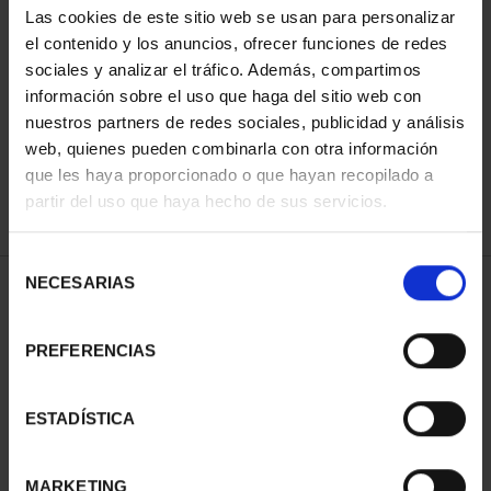
Las cookies de este sitio web se usan para personalizar
el contenido y los anuncios, ofrecer funciones de redes
sociales y analizar el tráfico. Además, compartimos
ORDENAR POR:
información sobre el uso que haga del sitio web con
nuestros partners de redes sociales, publicidad y análisis
web, quienes pueden combinarla con otra información
que les haya proporcionado o que hayan recopilado a
REFINAR
partir del uso que haya hecho de sus servicios.
Selección
NECESARIAS
de
1 Productos encontrados
consentimiento
PREFERENCIAS
ESTADÍSTICA
MARKETING