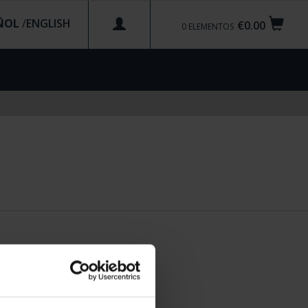
ÑOL
/
€0.00
0
ELEMENTOS