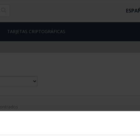
ESPA
TARJETAS CRIPTOGRÁFICAS
contrados