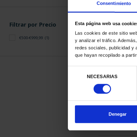
Consentimiento
Filtrar por Precio
Esta página web usa cookie
Las cookies de este sitio we
€500-€999,99
(1)
y analizar el tráfico. Ademá
275 ANIVERS
redes sociales, publicidad y
(2021) CI
que hayan recopilado a parti
610,
Selección
NECESARIAS
de
consentimiento
ORDENAR POR:
Denegar