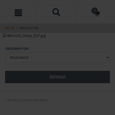
saltar
Saltar
0
al
al
contenido
men
de
navegacin
INICIO
PRODUCTOS
ORDENAR POR:
REFINAR
7 Productos encontrados