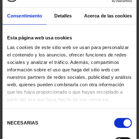
Consentimiento
Detalles
Acerca de las cookies
Esta página web usa cookies
275 ANIVERSARIO DE
275 ANIVERSARIO DE
Las cookies de este sitio web se usan para personalizar
GOYA (2021)
GOYA (2021) PERRO
el contenido y los anuncios, ofrecer funciones de redes
CINCUENTI...
153,00 €
sociales y analizar el tráfico. Además, compartimos
610,00 €
información sobre el uso que haga del sitio web con
nuestros partners de redes sociales, publicidad y análisis
web, quienes pueden combinarla con otra información
que les haya proporcionado o que hayan recopilado a
partir del uso que haya hecho de sus servicios.
Selección
NECESARIAS
de
consentimiento