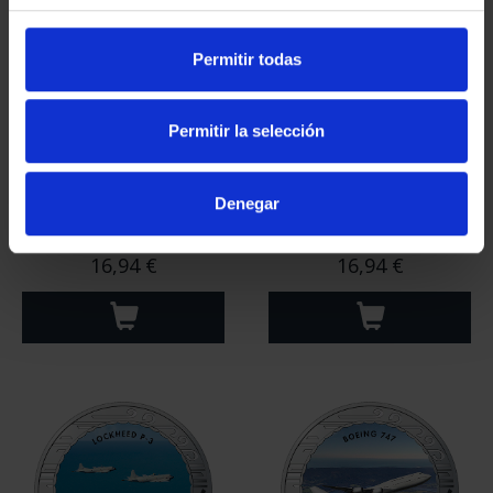
Permitir todas
Permitir la selección
Denegar
Hª AVIACIÓN - DORNIER
Hª AVIACIÓN - NORTH
WAL "PLUS ULTRA"
AMERICAN F-86 F
16,94 €
16,94 €