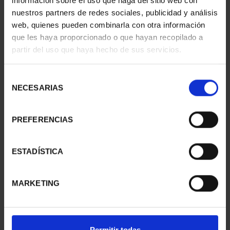
información sobre el uso que haga del sitio web con
nuestros partners de redes sociales, publicidad y análisis
web, quienes pueden combinarla con otra información
que les haya proporcionado o que hayan recopilado a
partir del uso que haya hecho de sus servicios.
CIUDADES PATRIMONIO
CIUDADES PATRIMONIO
III - UBEDA
III - SANTIAGO DE CO...
Selección
73,00 €
73,00 €
NECESARIAS
de
consentimiento
PREFERENCIAS
ESTADÍSTICA
MARKETING
Permitir todas