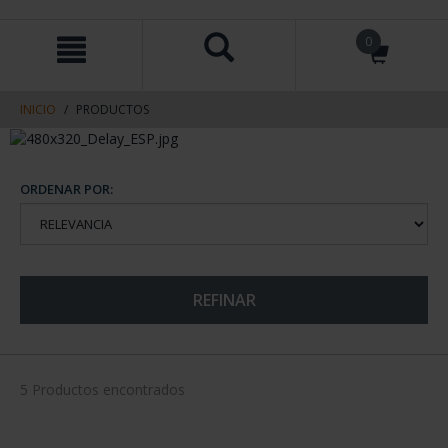
saltar
Saltar
0
al
al
contenido
men
de
navegacin
INICIO
PRODUCTOS
ORDENAR POR:
REFINAR
5 Productos encontrados