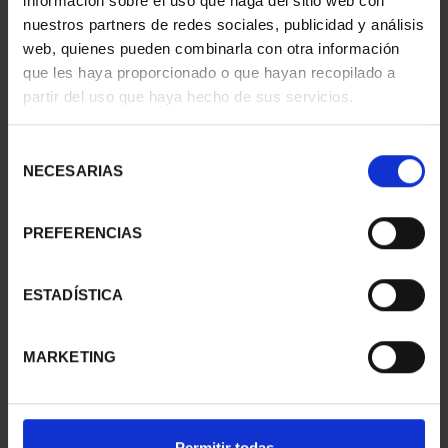
información sobre el uso que haga del sitio web con
nuestros partners de redes sociales, publicidad y análisis
web, quienes pueden combinarla con otra información
que les haya proporcionado o que hayan recopilado a
CIUDADES PATRIMONIO
CIUDADES PATRIMONIO
partir del uso que haya hecho de sus servicios.
II - CUENCA
II- IBIZA
73,00 €
73,00 €
Selección
NECESARIAS
de
consentimiento
PREFERENCIAS
ESTADÍSTICA
MARKETING
CIUDADES PATRIMONIO
CIUDADES PATRIMONIO
Permitir todas