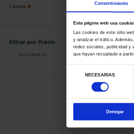
Consentimiento
Cataluña
Esta página web usa cookie
Las cookies de este sitio we
y analizar el tráfico. Ademá
Filtrar por Precio
CIUDADES PAT
redes sociales, publicidad y
TARR
que hayan recopilado a parti
€50-€199,99
(1)
73,
Selección
NECESARIAS
de
consentimiento
ORDENAR POR:
Denegar