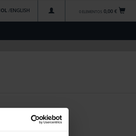
ÑOL
/
0,00 €
0
ELEMENTOS