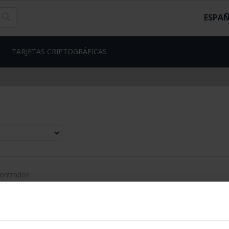
ESPA
TARJETAS CRIPTOGRÁFICAS
contrados