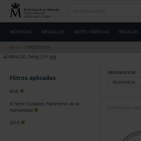
saltar
Saltar
al
al
contenido
men
de
navegacin
MONEDAS
MEDALLAS
ARTES GRÁFICAS
REGALOS
INICIO
PRODUCTOS
ORDENAR POR:
Filtros aplicados
Web
III Serie Ciudades Patrimonio de la
5 Productos en
Humanidad
2015