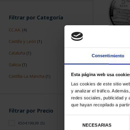
Filtrar por Categoría
CC.AA.
(4)
Castilla y León
(1)
CIUDADES PAT
TARR
Cataluña
(1)
Consentimiento
73,
Galicia
(1)
Esta página web usa cookie
Castilla-La Mancha
(1)
Las cookies de este sitio we
y analizar el tráfico. Ademá
redes sociales, publicidad y
que hayan recopilado a parti
Filtrar por Precio
Selección
€50-€199,99
(5)
NECESARIAS
de