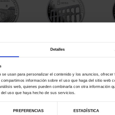
RIMONIO III -
CIUDADES PATRIMONIO III -
CIUD
AGONA
SEGOVIA
Detalles
00 €
73,00 €
s
b se usan para personalizar el contenido y los anuncios, ofrecer
s, compartimos información sobre el uso que haga del sitio web 
 análisis web, quienes pueden combinarla con otra información q
r del uso que haya hecho de sus servicios.
PREFERENCIAS
ESTADÍSTICA