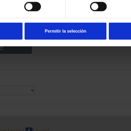
RIMONIO III -
LEDO
Permitir la selección
00 €
nes Legales
|
|
Ayuda
|