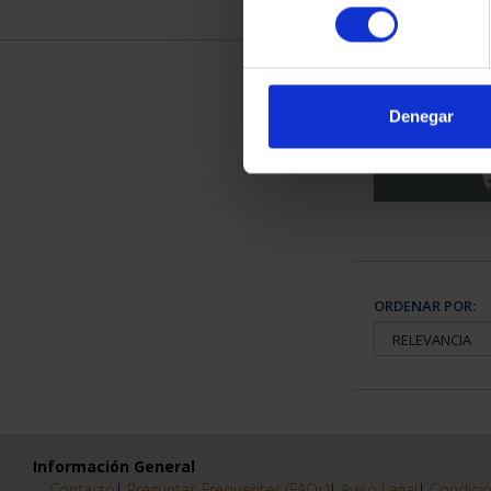
consentimiento
CIUDADES PAT
TO
Denegar
73,
ORDENAR POR:
Información General
Contacto
|
Preguntas Frequentes (FAQs)
|
Aviso Legal
|
Condicio