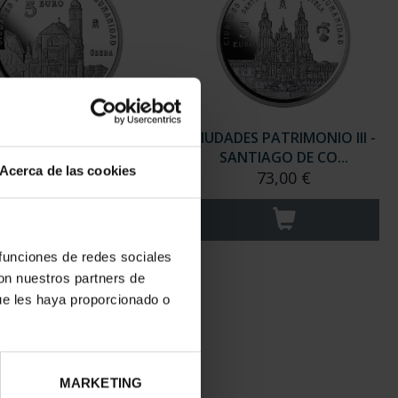
ADES PATRIMONIO III -
CIUDADES PATRIMONIO III -
UBEDA
SANTIAGO DE CO...
Acerca de las cookies
73,00 €
73,00 €
 funciones de redes sociales
con nuestros partners de
ue les haya proporcionado o
MARKETING