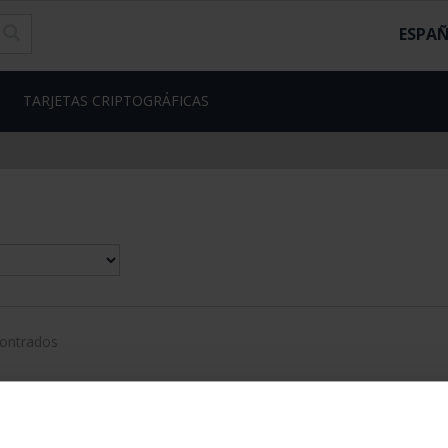
ESPA
TARJETAS CRIPTOGRÁFICAS
contrados