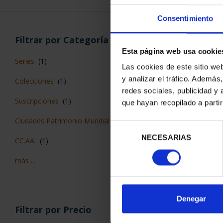
Consentimiento
Filtrar por Categoría
Esta página web usa cookie
Series
(1)
Las cookies de este sitio we
CIUDADES PA
y analizar el tráfico. Ademá
Colecciones
(1)
LA HUMANID
redes sociales, publicidad y
1.095
Suscripciones
(1)
que hayan recopilado a parti
Ciudades Patrimonio Mundial
(1)
Selección
NECESARIAS
de
CC.AA.
(1)
consentimiento
más ...
ORDENAR POR:
Denegar
Filtrar por Precio