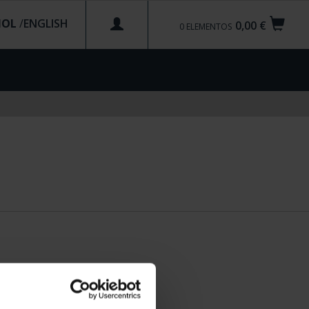
ÑOL
/
0,00 €
0
ELEMENTOS