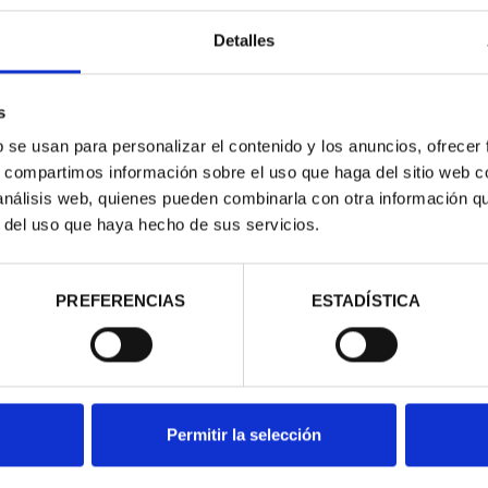
Detalles
s
b se usan para personalizar el contenido y los anuncios, ofrecer
TRIMONIO DE
SUSCRIPCIÓN CIUDADES
s, compartimos información sobre el uso que haga del sitio web 
AD COLE...
PATRIMONIO DE LA HU...
 análisis web, quienes pueden combinarla con otra información q
,00 €
1.095,00 €
r del uso que haya hecho de sus servicios.
Sólo para usuarios registrados
PREFERENCIAS
ESTADÍSTICA
Permitir la selección