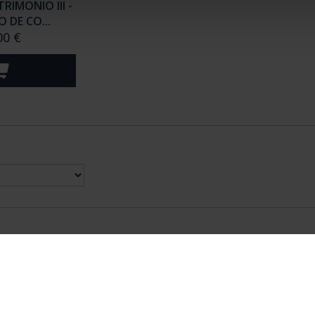
RIMONIO III -
 DE CO...
00 €
nes Legales
|
|
Ayuda
|