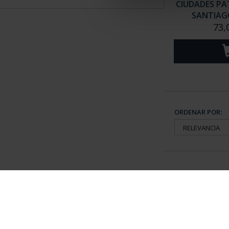
CIUDADES PAT
SANTIAGO
73,
ORDENAR POR:
Información General
Contacto
|
Preguntas Frequentes (FAQs)
|
Aviso Legal
|
Condicio