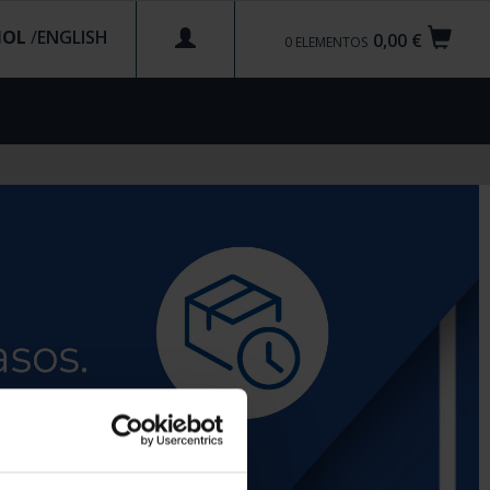
ÑOL
/
0,00 €
0
ELEMENTOS