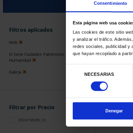
Consentimiento
Esta página web usa cookie
ORDENAR POR:
Filtros aplicados
Las cookies de este sitio we
y analizar el tráfico. Ademá
Web
redes sociales, publicidad y
que hayan recopilado a parti
III Serie Ciudades Patrimonio de la
1 Productos en
Humanidad
Selección
Galicia
NECESARIAS
de
consentimiento
Filtrar por Precio
Denegar
€50-€199,99
(1)