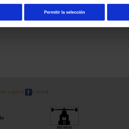
Permitir la selección
nes Legales
|
|
Ayuda
|