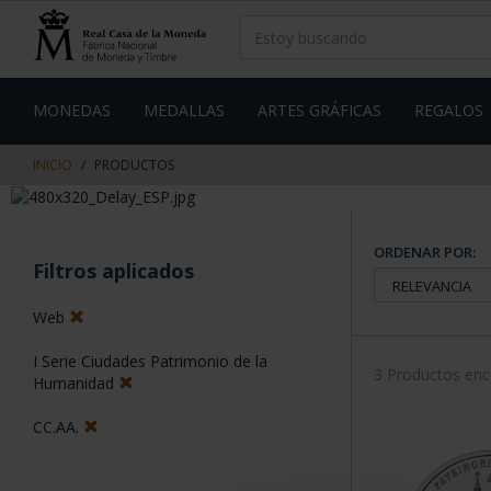
saltar
Saltar
al
al
contenido
men
de
navegacin
MONEDAS
MEDALLAS
ARTES GRÁFICAS
REGALOS
INICIO
PRODUCTOS
ORDENAR POR:
Filtros aplicados
Web
I Serie Ciudades Patrimonio de la
3 Productos en
Humanidad
CC.AA.