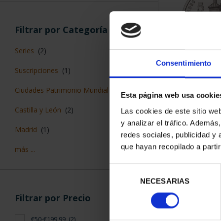
Filtrar por Categoría
Series
(2)
Consentimiento
Suscripciones
(1)
CIUDADES P
ALCALÁ D
Ciudades Patrimonio Mundial
(2)
Esta página web usa cookie
73,
Castilla y León
(2)
Las cookies de este sitio we
y analizar el tráfico. Ademá
Madrid
(1)
redes sociales, publicidad y
que hayan recopilado a parti
más ...
Selección
ORDENAR POR:
NECESARIAS
de
consentimiento
Filtrar por Precio
€50-€199,99
(2)