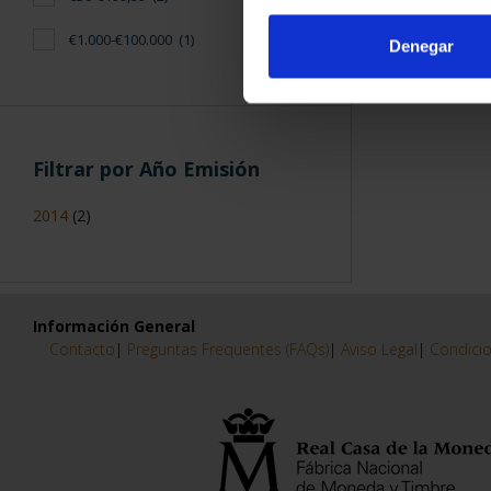
€1.000-€100.000
(1)
Denegar
Filtrar por Año Emisión
2014
(2)
Información General
Contacto
|
Preguntas Frequentes (FAQs)
|
Aviso Legal
|
Condicio