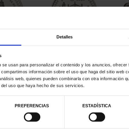
Detalles
ATRIMONIO -
CIUDADES PATRIMONIO -
SU
E HENARES
ÁVILA
PAT
s
00 €
73,00 €
b se usan para personalizar el contenido y los anuncios, ofrecer
s, compartimos información sobre el uso que haga del sitio web 
Sólo 
 análisis web, quienes pueden combinarla con otra información q
r del uso que haya hecho de sus servicios.
PREFERENCIAS
ESTADÍSTICA