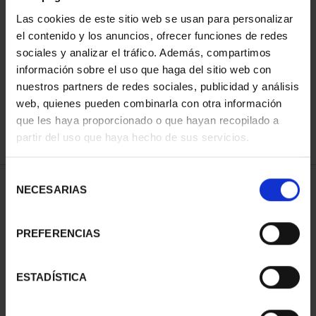
Las cookies de este sitio web se usan para personalizar
el contenido y los anuncios, ofrecer funciones de redes
ORDENAR POR:
sociales y analizar el tráfico. Además, compartimos
información sobre el uso que haga del sitio web con
nuestros partners de redes sociales, publicidad y análisis
web, quienes pueden combinarla con otra información
que les haya proporcionado o que hayan recopilado a
REFINAR
partir del uso que haya hecho de sus servicios.
Selección
1 Productos encontrados
NECESARIAS
de
consentimiento
PREFERENCIAS
ESTADÍSTICA