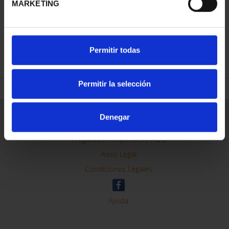
MARKETING
REFINAR
Permitir todas
Permitir la selección
Información General
Denegar
Contacto
Preguntas Frequentes (FAQs)
Aviso Legal
Condiciones Legales
Ayuda