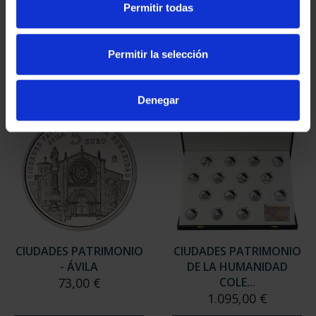
Permitir todas
- CÓRDOBA
- BAEZA
73,00 €
73,00 €
Permitir la selección
Denegar
CIUDADES PATRIMONIO
CIUDADES PATRIMONIO
- ÁVILA
DE LA HUMANIDAD
73,00 €
COLE...
1.095,00 €