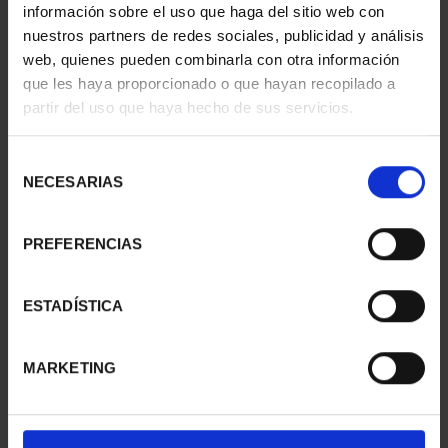
información sobre el uso que haga del sitio web con
nuestros partners de redes sociales, publicidad y análisis
web, quienes pueden combinarla con otra información
CIUDADES PATRIMONIO
CIUDADES PATRIMONIO
que les haya proporcionado o que hayan recopilado a
- CÁCERES
- ALCALÁ DE HENARES
partir del uso que haya hecho de sus servicios.
73,00 €
73,00 €
Selección
NECESARIAS
de
consentimiento
PREFERENCIAS
ESTADÍSTICA
MARKETING
CIUDADES PATRIMONIO
CIUDADES PATRIMONIO