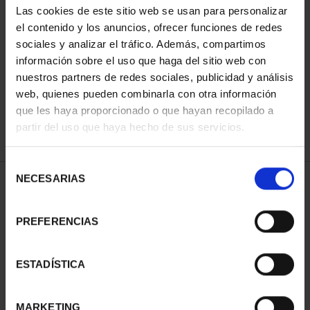
Las cookies de este sitio web se usan para personalizar
el contenido y los anuncios, ofrecer funciones de redes
sociales y analizar el tráfico. Además, compartimos
ORDENAR POR:
información sobre el uso que haga del sitio web con
nuestros partners de redes sociales, publicidad y análisis
web, quienes pueden combinarla con otra información
que les haya proporcionado o que hayan recopilado a
REFINAR
partir del uso que haya hecho de sus servicios.
Selección
NECESARIAS
de
1 Productos encontrados
consentimiento
PREFERENCIAS
ESTADÍSTICA
MARKETING