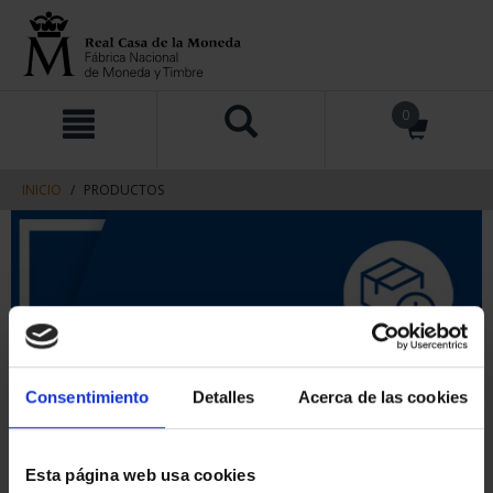
saltar
Saltar
0
al
al
contenido
men
de
navegacin
INICIO
PRODUCTOS
Consentimiento
Detalles
Acerca de las cookies
Esta página web usa cookies