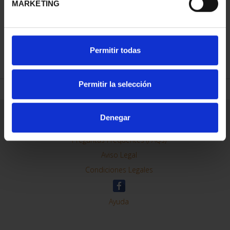
MARKETING
REFINAR
Permitir todas
Permitir la selección
Información General
Denegar
Contacto
Preguntas Frequentes (FAQs)
Aviso Legal
Condiciones Legales
Ayuda