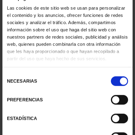
Las cookies de este sitio web se usan para personalizar
el contenido y los anuncios, ofrecer funciones de redes
sociales y analizar el tráfico. Además, compartimos
información sobre el uso que haga del sitio web con
nuestros partners de redes sociales, publicidad y análisis
web, quienes pueden combinarla con otra información
que les haya proporcionado o que hayan recopilado a
partir del uso que haya hecho de sus servicios.
PATRIMONIO
CIUDADES PATRIMONIO
NACIONAL II - PALACIO
- ALCALÁ DE HENARES
REAL DE...
73,00 €
Selección
73,00 €
NECESARIAS
de
consentimiento
PREFERENCIAS
ESTADÍSTICA
ORDENAR POR: