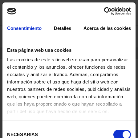
saltar
Saltar
Consentimiento
Detalles
Acerca de las cookies
0
al
al
contenido
men
de
Esta página web usa cookies
navegacin
INICIO
PRODUCTOS
Las cookies de este sitio web se usan para personalizar
el contenido y los anuncios, ofrecer funciones de redes
sociales y analizar el tráfico. Además, compartimos
información sobre el uso que haga del sitio web con
nuestros partners de redes sociales, publicidad y análisis
web, quienes pueden combinarla con otra información
que les haya proporcionado o que hayan recopilado a
partir del uso que haya hecho de sus servicios.
Selección
NECESARIAS
de