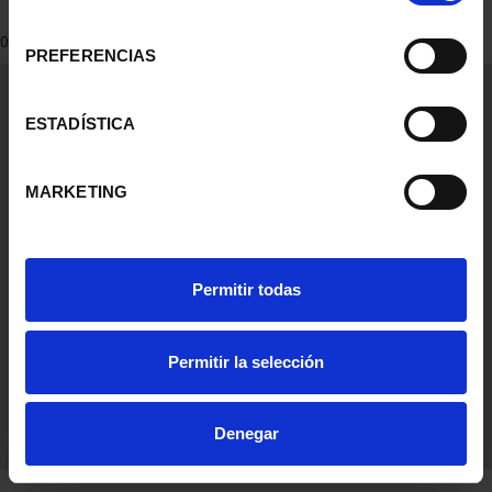
consentimiento
0 Productos encontrados
PREFERENCIAS
Información General
Contacto
ESTADÍSTICA
Preguntas Frequentes (FAQs)
Aviso Legal
MARKETING
Condiciones Legales
Ayuda
Permitir todas
Permitir la selección
Denegar