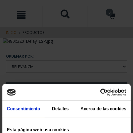
saltar
Saltar
0
al
al
contenido
men
de
navegacin
INICIO
PRODUCTOS
ORDENAR POR:
REFINAR
Consentimiento
Detalles
Acerca de las cookies
1 Productos encontrados
Esta página web usa cookies