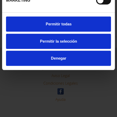
MARKETING
REFINAR
Permitir todas
Permitir la selección
Información General
Denegar
Contacto
Preguntas Frequentes (FAQs)
Aviso Legal
Condiciones Legales
Ayuda