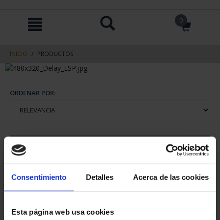
saltar
Saltar
0
al
al
contenido
men
de
navegacin
INICIO
PRODUCTOS
ORDENAR POR:
REFINAR
Consentimiento
Detalles
Acerca de las cookies
1 Productos encontrados
Esta página web usa cookies