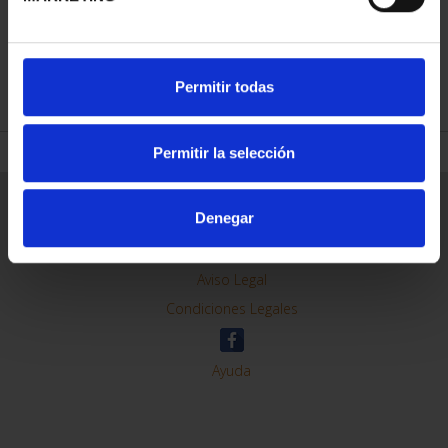
REFINAR
Permitir todas
Permitir la selección
Información General
Denegar
Contacto
Preguntas Frequentes (FAQs)
Aviso Legal
Condiciones Legales
Ayuda