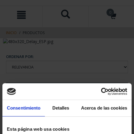
saltar
Saltar
0
al
al
contenido
men
de
navegacin
INICIO
PRODUCTOS
ORDENAR POR:
REFINAR
Consentimiento
Detalles
Acerca de las cookies
1 Productos encontrados
Esta página web usa cookies