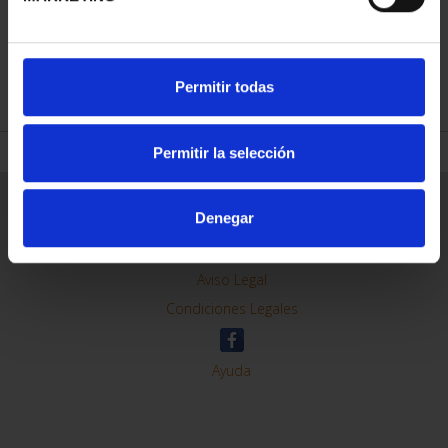
REFINAR
Permitir todas
Permitir la selección
Información General
Denegar
Contacto
Preguntas Frequentes (FAQs)
Aviso Legal
Condiciones Legales
Ayuda