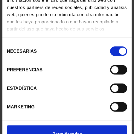
información sobre el uso que haga del sitio web con
nuestros partners de redes sociales, publicidad y análisis
web, quienes pueden combinarla con otra información
que les haya proporcionado o que hayan recopilado a
partir del uso que haya hecho de sus servicios.
CIUDADES PATRIMONIO
CIUDADES PATRIMONIO
III - UBEDA
III - SANTIAGO DE CO...
Selección
73,00 €
73,00 €
NECESARIAS
de
consentimiento
PREFERENCIAS
ESTADÍSTICA
MARKETING
Permitir todas