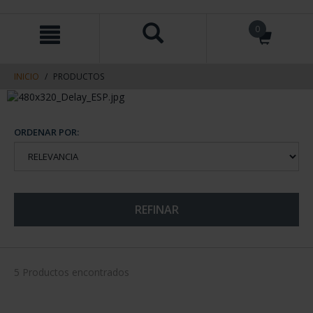
saltar
Saltar
0
al
al
contenido
men
de
navegacin
INICIO
PRODUCTOS
ORDENAR POR:
REFINAR
5 Productos encontrados